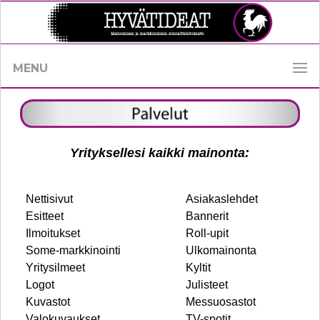
MENU
Yrityksellesi kaikki mainonta:
Nettisivut
Asiakaslehdet
Esitteet
Bannerit
Ilmoitukset
Roll-upit
Some-markkinointi
Ulkomainonta
Yritysilmeet
Kyltit
Logot
Julisteet
Kuvastot
Messuosastot
Valokuvaukset
TV-spotit